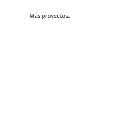
Más proyectos..
EDENRED – #ELPUNTOES
Mattel – STAND FISHER PRICE