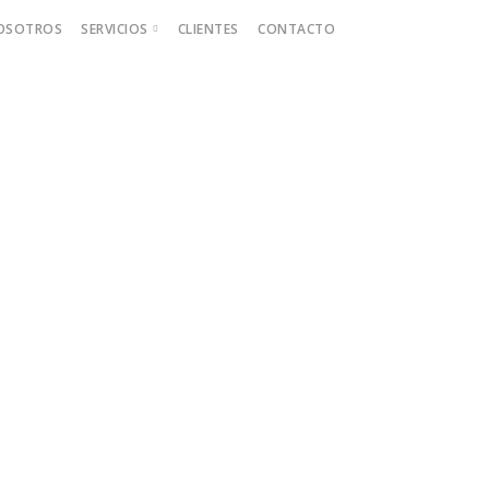
OSOTROS
SERVICIOS
CLIENTES
CONTACTO
Event Marketing
Field Marketing
Trade Marketing
Content Marketing
Architecture